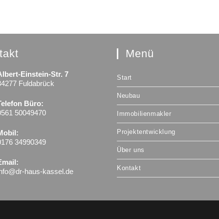
takt
Menü
Albert-Einstein-Str. 7
Start
34277 Fuldabrück
Neubau
Telefon Büro:
0561 50049470
Immobilienmakler
Projektentwicklung
Mobil:
0176 34990349
Über uns
Email:
Kontakt
info@dr-haus-kassel.de