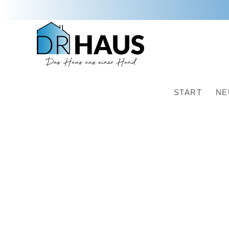
START
NE