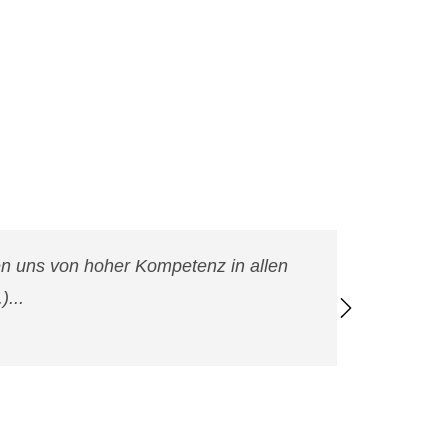
ten uns von hoher Kompetenz in allen
Wir ha
...