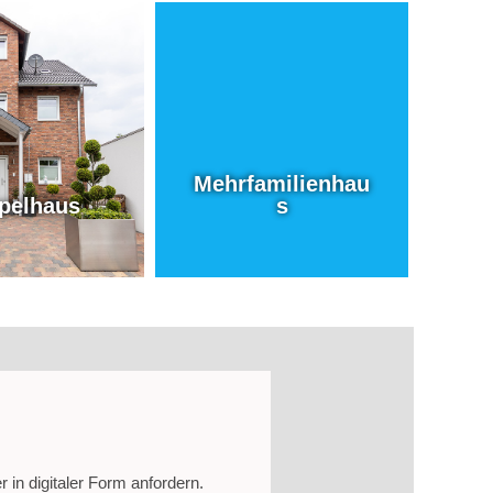
rationen
Mehrfamilienhau
elhäuser
s
R INFOS
MEHR INFOS
Mehrfamilienhau
pelhaus
s
 in digitaler Form anfordern.