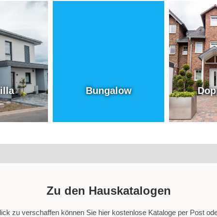
illa
Bungalow
Gene
Dopp
chosse)
(1. Geschoss)
MEH
NFOS
MEHR INFOS
illa
Bungalow
Dop
Zu den Hauskatalogen
ck zu verschaffen können Sie hier kostenlose Kataloge per Post oder